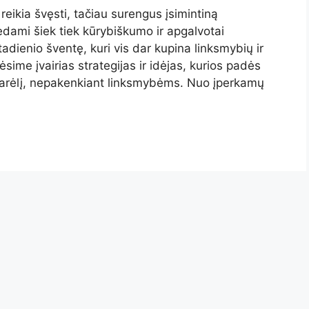
reikia švęsti, tačiau surengus įsimintiną
dami šiek tiek kūrybiškumo ir apgalvotai
dienio šventę, kuri vis dar kupina linksmybių ir
ėsime įvairias strategijas ir idėjas, kurios padės
karėlį, nepakenkiant linksmybėms. Nuo įperkamų