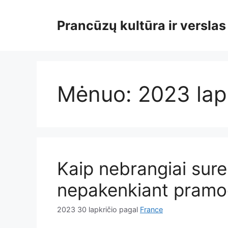
Pereiti
prie
Prancūzų kultūra ir verslas
turinio
Mėnuo:
2023 lap
Kaip nebrangiai sure
nepakenkiant pram
2023 30 lapkričio
pagal
France