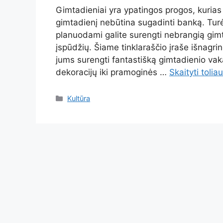
Gimtadieniai yra ypatingos progos, kurias 
gimtadienį nebūtina sugadinti banką. Turė
planuodami galite surengti nebrangią gimta
įspūdžių. Šiame tinklaraščio įraše išnagrin
jums surengti fantastišką gimtadienio va
dekoracijų iki pramoginės …
Skaityti toliau
Kategorijos
Kultūra